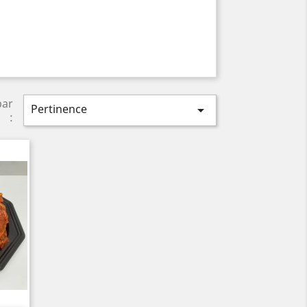
par
Pertinence

: