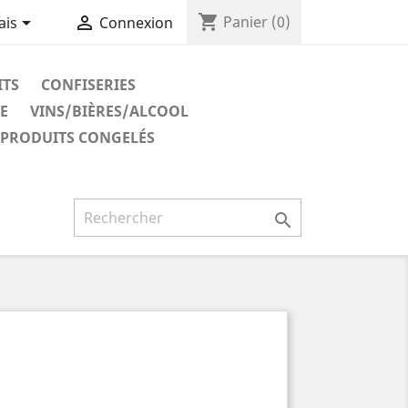
shopping_cart


Panier
(0)
ais
Connexion
ITS
CONFISERIES
E
VINS/BIÈRES/ALCOOL
PRODUITS CONGELÉS
