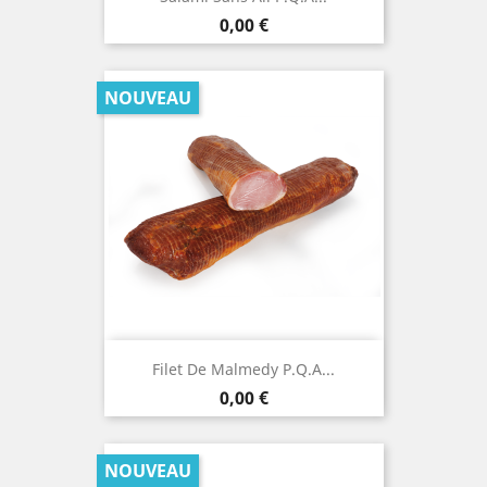
Prix
0,00 €
NOUVEAU
Filet De Malmedy P.Q.A...
Prix
0,00 €
NOUVEAU