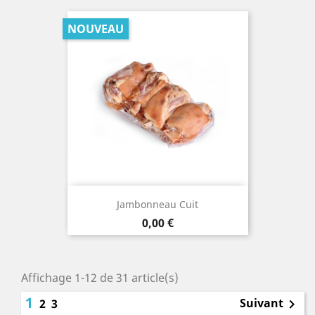
NOUVEAU
Jambonneau Cuit
Prix
0,00 €
Affichage 1-12 de 31 article(s)
1
Suivant
2
3
