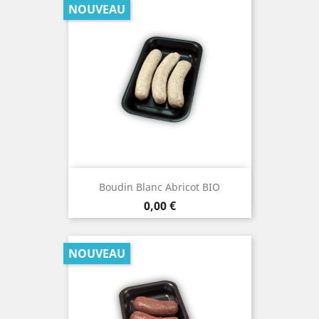
NOUVEAU
Boudin Blanc Abricot BIO
Prix
0,00 €
NOUVEAU