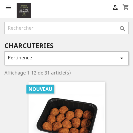
shopping_cart



CHARCUTERIES
Pertinence

Affichage 1-12 de 31 article(s)
NOUVEAU