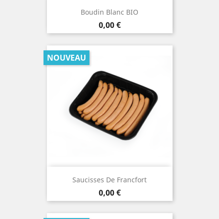
Boudin Blanc BIO
Prix
0,00 €
NOUVEAU
Saucisses De Francfort
Prix
0,00 €