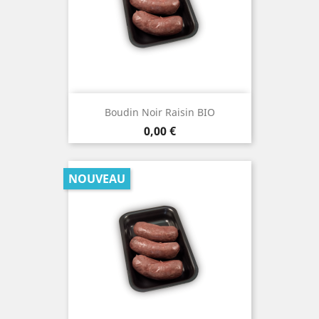
Boudin Noir Raisin BIO
Prix
0,00 €
NOUVEAU