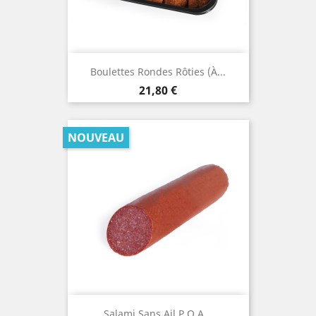
Boulettes Rondes Rôties (à...
Prix
21,80 €
NOUVEAU
Salami Sans Ail P.Q.A...