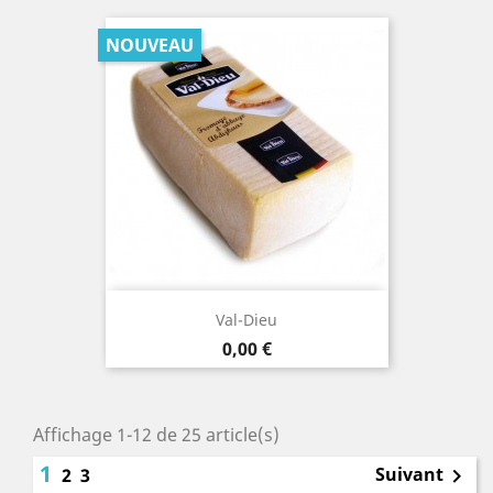
NOUVEAU
Val-Dieu
Prix
0,00 €
Affichage 1-12 de 25 article(s)
1
Suivant
2
3
