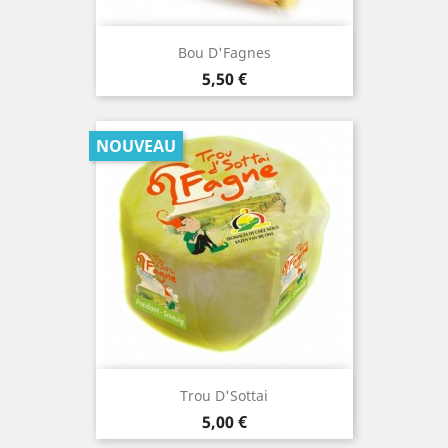
Bou D'Fagnes
Prix
5,50 €
NOUVEAU
Trou D'Sottai
Prix
5,00 €