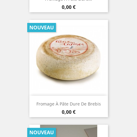
Prix
0,00 €
NOUVEAU
Fromage À Pâte Dure De Brebis
Prix
0,00 €
NOUVEAU