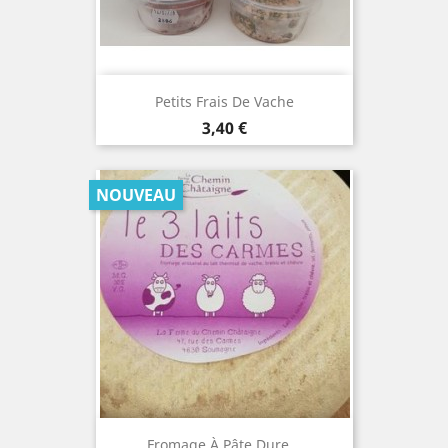
Petits Frais De Vache
Prix
3,40 €
NOUVEAU
Fromage À Pâte Dure...