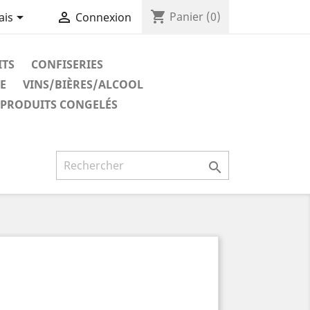
shopping_cart


Panier
(0)
ais
Connexion
ITS
CONFISERIES
E
VINS/BIÈRES/ALCOOL
PRODUITS CONGELÉS
