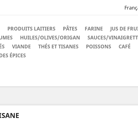
Franç
PRODUITS LAITIERS
PÂTES
FARINE
JUS DE FRU
GUMES
HUILES/OLIVES/ORIGAN
SAUCES/VINAIGRETT
ÉS
VIANDE
THÉS ET TISANES
POISSONS
CAFÉ
DES ÉPICES
ISANE