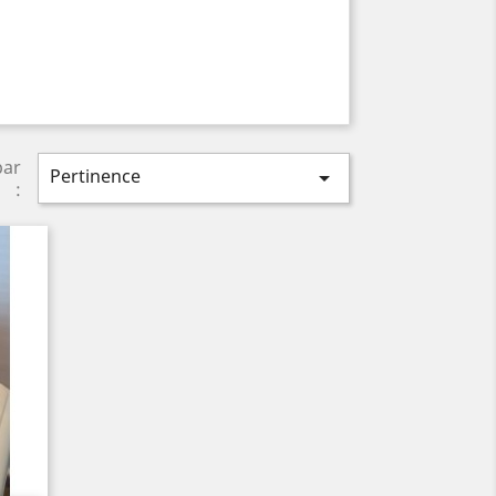
par
Pertinence

: