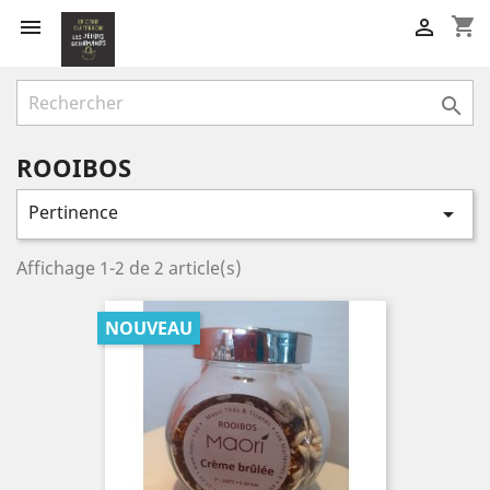
shopping_cart



ROOIBOS
Pertinence

Affichage 1-2 de 2 article(s)
NOUVEAU