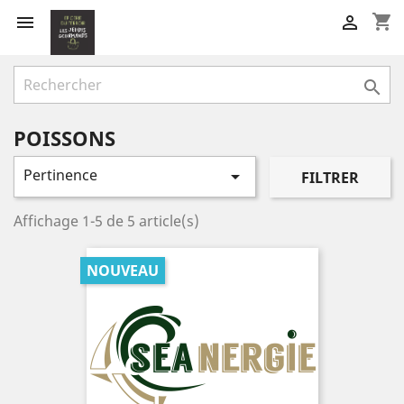
shopping_cart



POISSONS
Pertinence

FILTRER
Affichage 1-5 de 5 article(s)
NOUVEAU