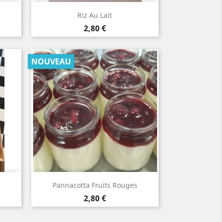
Aperçu rapide

Riz Au Lait
Prix
2,80 €
NOUVEAU
Aperçu rapide

Pannacotta Fruits Rouges
Prix
2,80 €