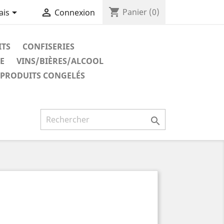
shopping_cart


Panier
(0)
ais
Connexion
ITS
CONFISERIES
E
VINS/BIÈRES/ALCOOL
PRODUITS CONGELÉS
