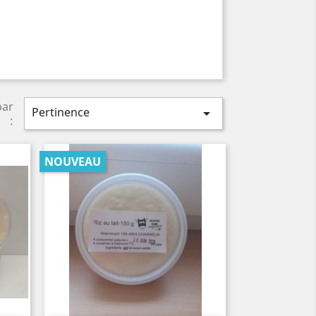
par
Pertinence

:
NOUVEAU