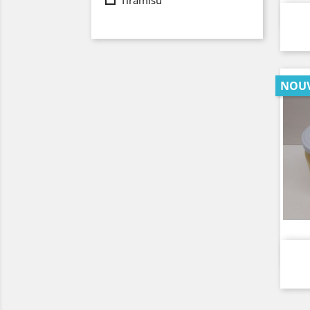
Tiramisu
NOU