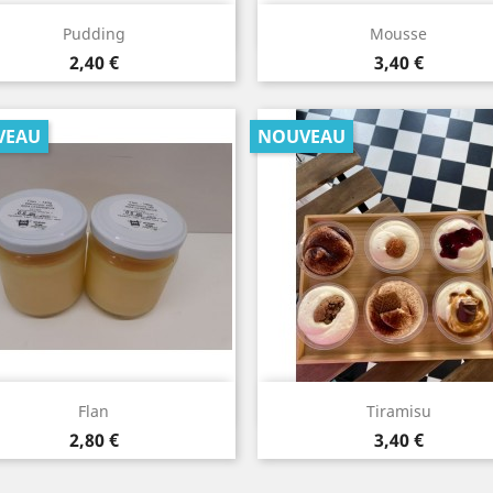
Aperçu rapide
Aperçu rapide


Pudding
Mousse
Prix
Prix
2,40 €
3,40 €
VEAU
NOUVEAU
Aperçu rapide
Aperçu rapide


Flan
Tiramisu
Prix
Prix
2,80 €
3,40 €