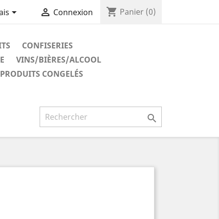
shopping_cart


Panier
(0)
ais
Connexion
ITS
CONFISERIES
E
VINS/BIÈRES/ALCOOL
PRODUITS CONGELÉS
