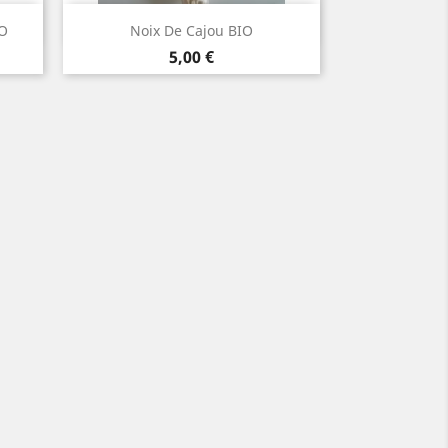
Aperçu rapide

IO
Noix De Cajou BIO
Prix
5,00 €