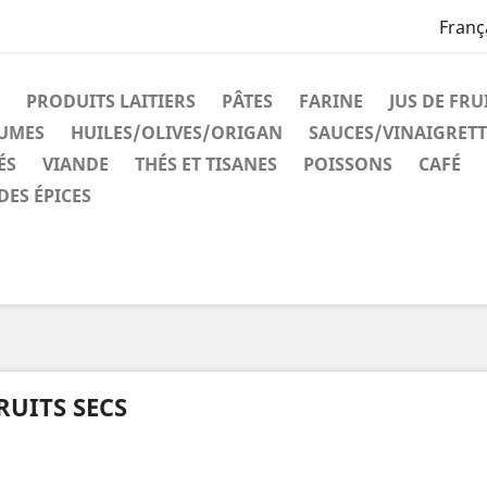
Franç
PRODUITS LAITIERS
PÂTES
FARINE
JUS DE FRU
GUMES
HUILES/OLIVES/ORIGAN
SAUCES/VINAIGRETT
ÉS
VIANDE
THÉS ET TISANES
POISSONS
CAFÉ
DES ÉPICES
RUITS SECS