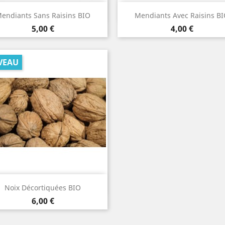
Aperçu rapide
Aperçu rapide


endiants Sans Raisins BIO
Mendiants Avec Raisins B
Prix
Prix
5,00 €
4,00 €
VEAU
Aperçu rapide

Noix Décortiquées BIO
Prix
6,00 €