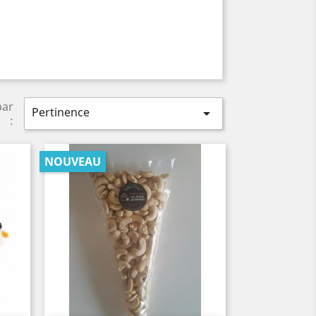
par
Pertinence

:
NOUVEAU