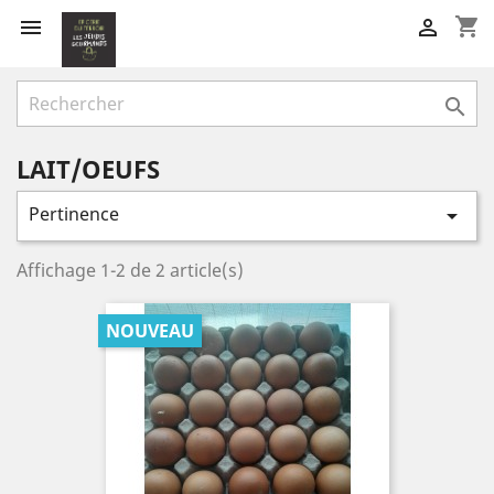
shopping_cart



LAIT/OEUFS
Pertinence

Affichage 1-2 de 2 article(s)
NOUVEAU