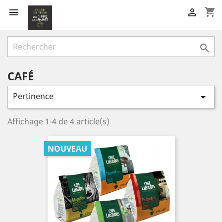
shopping_cart



CAFÉ
Pertinence

Affichage 1-4 de 4 article(s)
NOUVEAU