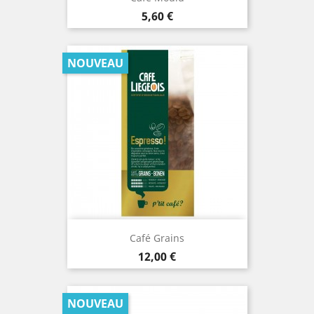
Prix
5,60 €
NOUVEAU
Café Grains
Prix
12,00 €
NOUVEAU