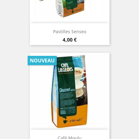
Pastilles Senseo
Prix
4,00 €
NOUVEAU
Café Moulu