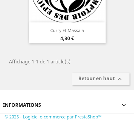
Curry Et Massala
Prix
4,30 €
Affichage 1-1 de 1 article(s)
Retour en haut

INFORMATIONS

© 2026 - Logiciel e-commerce par PrestaShop™