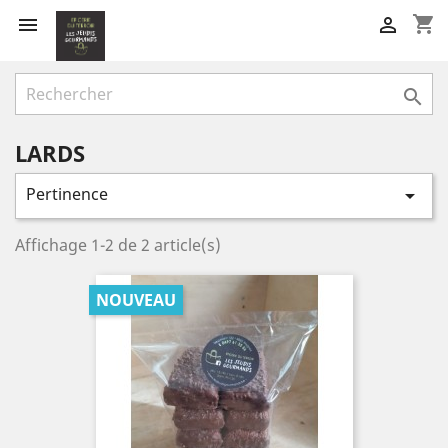
shopping_cart



LARDS
Pertinence

Affichage 1-2 de 2 article(s)
NOUVEAU