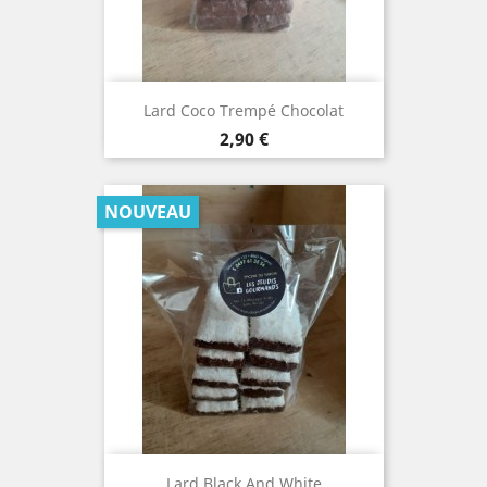
Lard Coco Trempé Chocolat
Prix
2,90 €
NOUVEAU
Lard Black And White