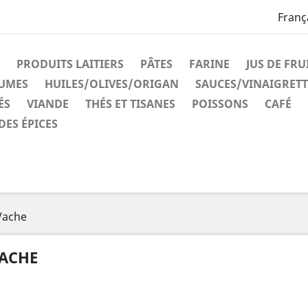
Franç
PRODUITS LAITIERS
PÂTES
FARINE
JUS DE FRU
GUMES
HUILES/OLIVES/ORIGAN
SAUCES/VINAIGRETT
ÉS
VIANDE
THÉS ET TISANES
POISSONS
CAFÉ
DES ÉPICES
Vache
ACHE