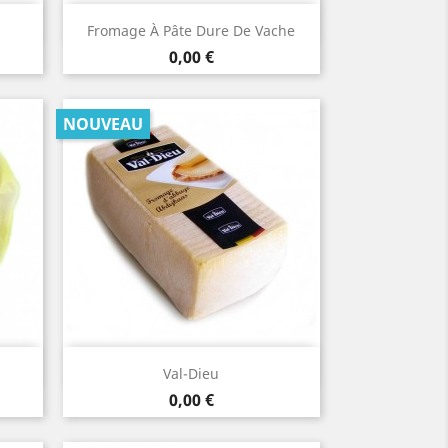
Aperçu rapide

Fromage À Pâte Dure De Vache
Prix
0,00 €
NOUVEAU
Aperçu rapide

Val-Dieu
Prix
0,00 €