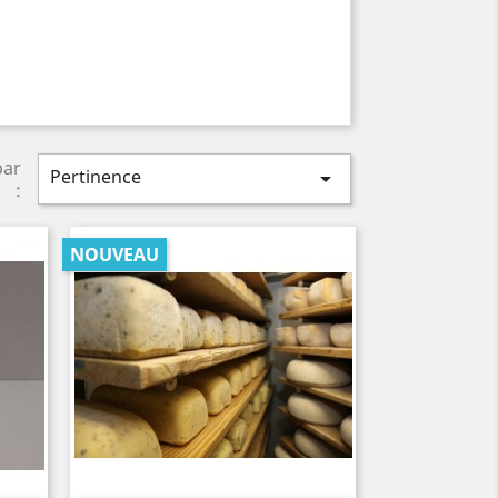
par
Pertinence

:
NOUVEAU