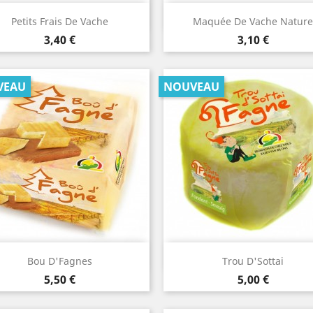
Aperçu rapide
Aperçu rapide


Petits Frais De Vache
Maquée De Vache Nature
Prix
Prix
3,40 €
3,10 €
VEAU
NOUVEAU
Aperçu rapide
Aperçu rapide


Bou D'Fagnes
Trou D'Sottai
Prix
Prix
5,50 €
5,00 €