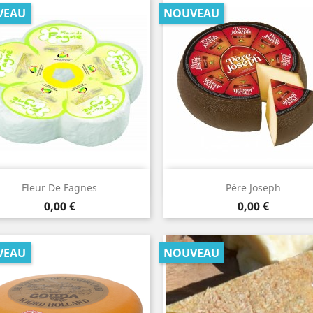
VEAU
NOUVEAU
Aperçu rapide
Aperçu rapide


Fleur De Fagnes
Père Joseph
Prix
Prix
0,00 €
0,00 €
VEAU
NOUVEAU