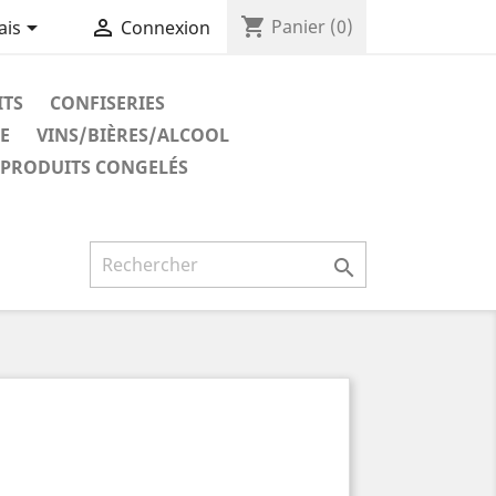
shopping_cart


Panier
(0)
ais
Connexion
ITS
CONFISERIES
E
VINS/BIÈRES/ALCOOL
PRODUITS CONGELÉS
