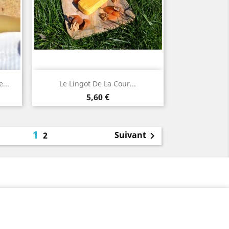
Aperçu rapide

...
Le Lingot De La Cour...
Prix
5,60 €
1
Suivant
2
