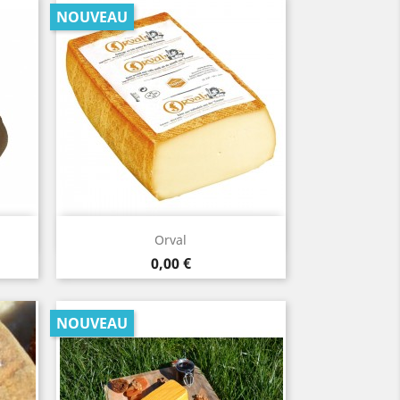
NOUVEAU
Aperçu rapide

Orval
Prix
0,00 €
NOUVEAU