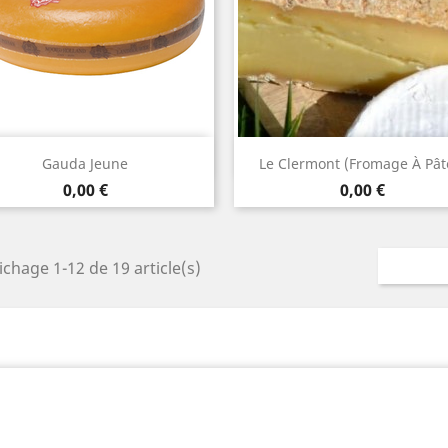
Aperçu rapide
Aperçu rapide


Gauda Jeune
Le Clermont (fromage À Pâte
Prix
Prix
0,00 €
0,00 €
ichage 1-12 de 19 article(s)