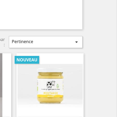
par
Pertinence

:
NOUVEAU