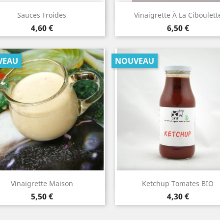
Aperçu rapide
Aperçu rapide


Sauces Froides
Vinaigrette À La Ciboulett
Prix
Prix
4,60 €
6,50 €
VEAU
NOUVEAU
Aperçu rapide
Aperçu rapide


Vinaigrette Maison
Ketchup Tomates BIO
Prix
Prix
5,50 €
4,30 €