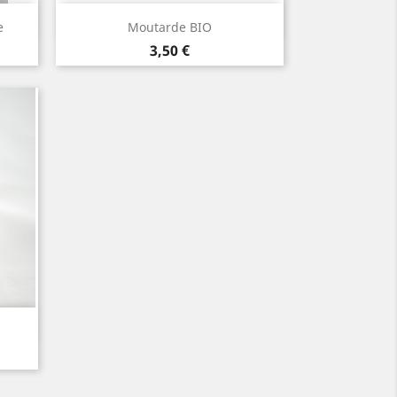
Aperçu rapide

e
Moutarde BIO
Prix
3,50 €