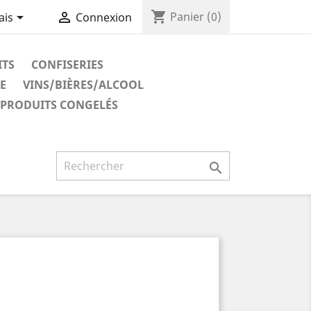
shopping_cart


Panier
(0)
ais
Connexion
ITS
CONFISERIES
E
VINS/BIÈRES/ALCOOL
PRODUITS CONGELÉS
