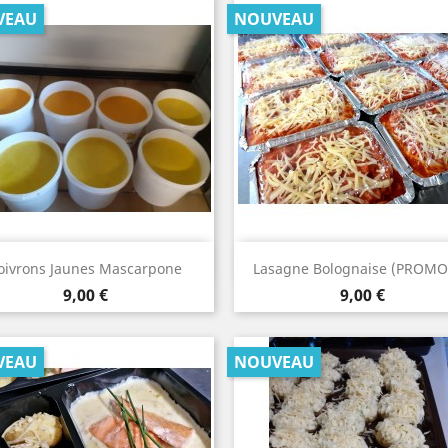
VEAU
NOUVEAU
Aperçu rapide
Aperçu rapide


oivrons Jaunes Mascarpone
Lasagne Bolognaise (PROMO 
Prix
Prix
9,00 €
9,00 €
VEAU
NOUVEAU