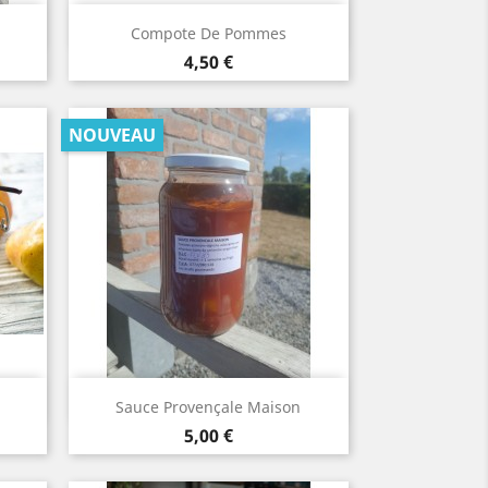
Aperçu rapide

Compote De Pommes
Prix
4,50 €
NOUVEAU
Aperçu rapide

Sauce Provençale Maison
Prix
5,00 €