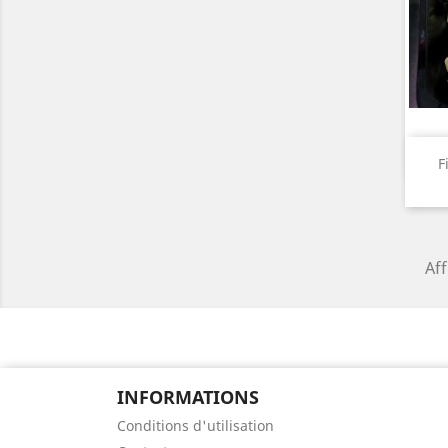
F
Aff
INFORMATIONS
Conditions d'utilisation