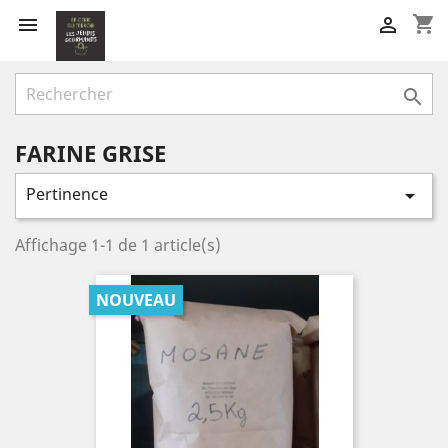
shopping_cart



FARINE GRISE
Pertinence

Affichage 1-1 de 1 article(s)
NOUVEAU