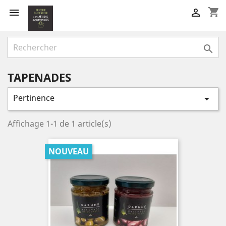
shopping_cart



TAPENADES
Pertinence

Affichage 1-1 de 1 article(s)
NOUVEAU