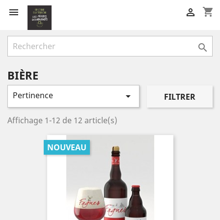
shopping_cart



BIÈRE
Pertinence

FILTRER
Affichage 1-12 de 12 article(s)
NOUVEAU