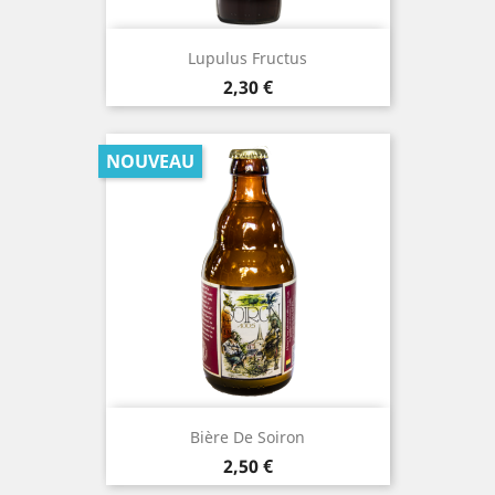
Lupulus Fructus
Prix
2,30 €
NOUVEAU
Bière De Soiron
Prix
2,50 €