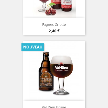
Fagnes Griotte
Prix
2,40 €
NOUVEAU
Val Dieu Brune