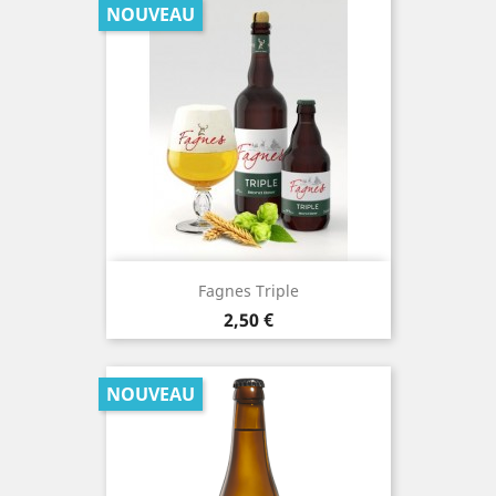
NOUVEAU
Fagnes Triple
Prix
2,50 €
NOUVEAU