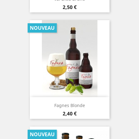
Prix
2,50 €
NOUVEAU
Fagnes Blonde
Prix
2,40 €
NOUVEAU