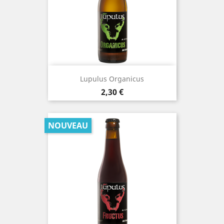
Lupulus Organicus
Prix
2,30 €
NOUVEAU