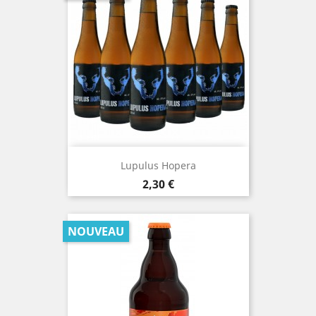
Lupulus Hopera
Prix
2,30 €
NOUVEAU