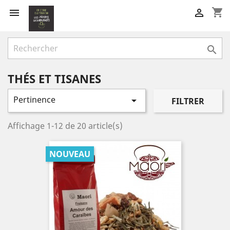
shopping_cart



THÉS ET TISANES
Pertinence

FILTRER
Affichage 1-12 de 20 article(s)
NOUVEAU