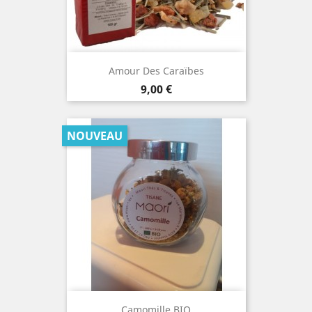
Amour Des Caraïbes
Prix
9,00 €
NOUVEAU
Camomille BIO