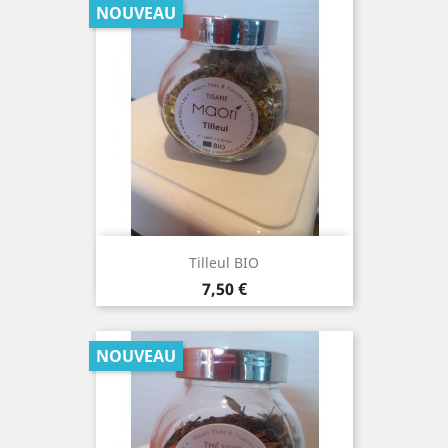
NOUVEAU
Tilleul BIO
Prix
7,50 €
NOUVEAU