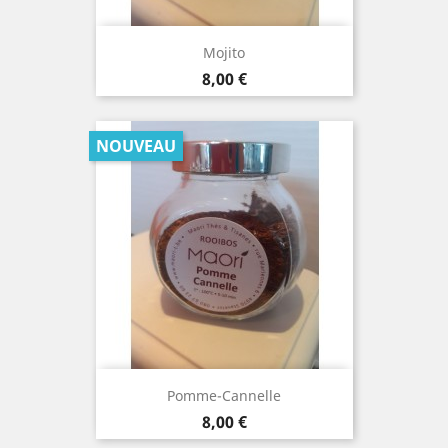
Mojito
Prix
8,00 €
NOUVEAU
Pomme-Cannelle
Prix
8,00 €