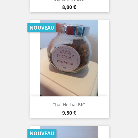
Prix
8,00 €
NOUVEAU
Chai Herbal BIO
Prix
9,50 €
NOUVEAU