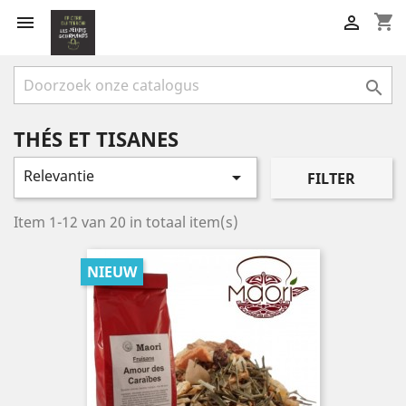
shopping_cart



THÉS ET TISANES
Relevantie

FILTER
Item 1-12 van 20 in totaal item(s)
NIEUW