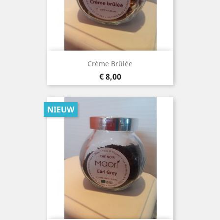
Crème Brûlée
Prijs
€ 8,00
NIEUW