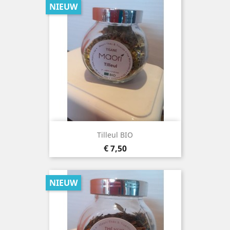
NIEUW
Tilleul BIO
Prijs
€ 7,50
NIEUW