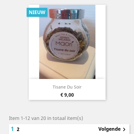
NIEUW
Tisane Du Soir
Prijs
€ 9,00
Item 1-12 van 20 in totaal item(s)
1
Volgende
2
