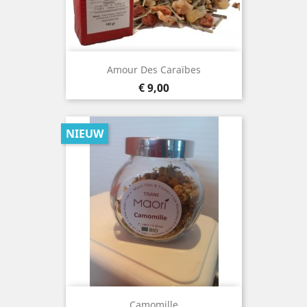
Amour Des Caraïbes
Prijs
€ 9,00
NIEUW
Camomille