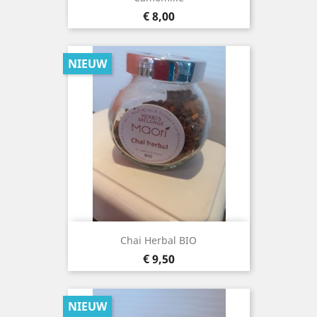
Prijs
€ 8,00
NIEUW
Chai Herbal BIO
Prijs
€ 9,50
NIEUW