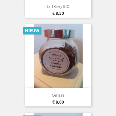
Earl Grey BIO
Prijs
€ 8,50
NIEUW
Cerises
Prijs
€ 8,00