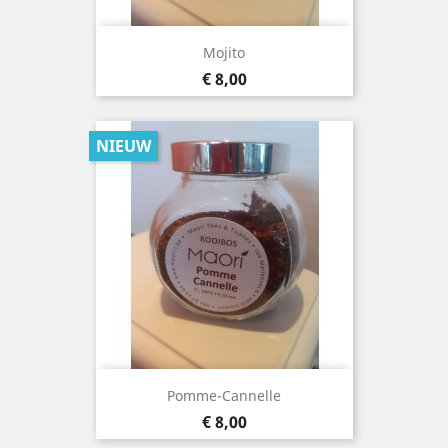
Mojito
Prijs
€ 8,00
NIEUW
Pomme-Cannelle
Prijs
€ 8,00